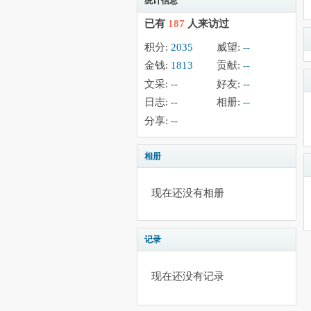
统计信息
已有
187
人来访过
积分:
2035
威望:
--
金钱:
1813
贡献:
--
文采:
--
好友:
--
日志:
--
相册:
--
分享:
--
相册
现在还没有相册
记录
现在还没有记录