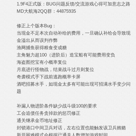
1.9F4正式版：BUG问题反馈/交流游戏心得可加意志之路
MD大航海2QQ群：44875935
修正上个版本Bug：
当现金不足本次自动补给的费用，一旦确认补给会导致现
金溢出从而误判作弊
渔网捕鱼获得粮食变成糖
主角魅力超100（进阶后）造宝船有可能费用变负
海盗图挖宝有小概率复位
月底进行怪物战，结束战斗过月则复位
奇袭模式手下战前逃跑概率卡屏
酒吧招募水手，如现金太多有可能出现可招满水手变少问
题
补漏人物进阶条件缺少战斗级100的要求
工会追债任务贪掉款的惩罚修正
通关继承金币地址修正
封锁港口中间卫兵对话，左右位置也能触发该卫兵贿赂
新开困难模式会根据已通关人数增加游戏时间