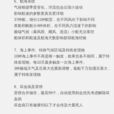
6、航海系统
气候根据季度变化，洋流也会出现小波动
影响航速的参数更真实更详细
37种船，细分11种船型，在不同风向下影响不同
浆船和帆船分4种体积，在不同风力流速下的影响
极端气候（暴风雨、飓风、急流）小船无法掌控
船体积和航速及航海天数影响获得航海经验
7、海上事件、特殊气候区域及特殊发现物
10种海上事件不再是唯一触发，效果也各不相同，属于特
殊发现物。每10天最多触发一次海上事件。
3种极端天气及百慕大也重新调整，孤船千万别遇百慕大，
属于特殊发现物
8、坏血病及茶饼
茶饼合并储存，最高99个，自动使用则会优先考虑解除坏
血病
坏血病只有健康50以下才会传染大量死人