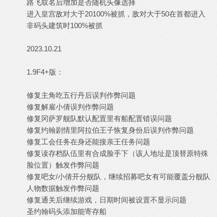
路飞取名后增加是否随机头像选择
进入皇宫敌对大于20100%被抓，敌对大于50在首都进入
非码头建筑时100%被抓
2023.10.21
1.9F4+版：
修复主角吃五行丹后误判作弊问题
修复解雇小倩误判作弊问题
修复冈萨罗舰队默认配置里有船配置错误问题
修复约翰剧情里阿拉伯王子恢复身份后误判作弊问题
修复工会任务在身还能接亲王任务问题
修复读存档队伍里有合成脸手下（该人地址是顶替原特殊
脸位置）触发作弊问题
修复吧女/小倩开分舰队，继续招募吧女有可能覆盖分舰队
人物数据触发作弊问题
修复通关后继续游戏，日期时间被设置不显示问题
圣约翰码头添加能寄存船