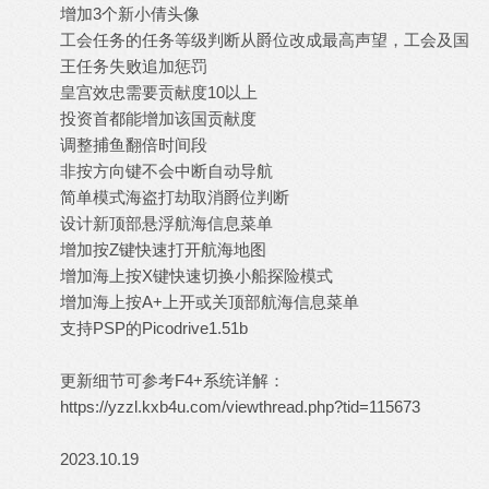
增加3个新小倩头像
工会任务的任务等级判断从爵位改成最高声望，工会及国
王任务失败追加惩罚
皇宫效忠需要贡献度10以上
投资首都能增加该国贡献度
调整捕鱼翻倍时间段
非按方向键不会中断自动导航
简单模式海盗打劫取消爵位判断
设计新顶部悬浮航海信息菜单
增加按Z键快速打开航海地图
增加海上按X键快速切换小船探险模式
增加海上按A+上开或关顶部航海信息菜单
支持PSP的Picodrive1.51b
更新细节可参考F4+系统详解：
https://yzzl.kxb4u.com/viewthread.php?tid=115673
2023.10.19