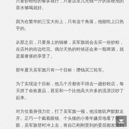
只要炒粉给的够多就行，只要店里几元钱一斤的茶梗泡的
茶水够喝就好。
因为在繁华的三宝大街上，只有这个角落，他能吃上口热
乎的。
从那之后，只要身上的钱够，吴军旗就会去买一份炒粉，
在店外的街边吃完。偶尔天热的时候还会来一瓶啤酒，就
是最奢侈的享受了。
那年夏天吴军旗只有一个目标：攒钱买三轮车。
为了实现这个目标，他几个月都舍不得去一趟炒粉店，每
天拼了命捡废品，甚至和一个比他高大许多的流浪汉吵了
起来。
对方仗着身强力壮，打了吴军旗一顿，他没敢吭声默默走
开。正巧一个戴着眼镜、个头矮的小青年嫌弃地看了他一
眼，吴军旗登时冲上去，将自己刚刚受到的委屈都发泄到