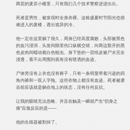
两层的废弃小楼里，只有我们几个技术警察进进出出。
死者是男性，被发现时全身赤裸。这栋盛夏时节阳光也很
难进入的废楼，透出诡异的冷。
他一定在这里躺了很久，周身已经高度腐败，头部被黑色
的血污浸润，头发间隙里伤口纵横交错，向两边豁开的黑
色皮肉间蠕动着白色蛆虫。身下垫的一层纸皮被尸水完全
浸透，看不出周围到底有没有喷洒的血迹。
尸体旁没有上衣也没有裤子，只有一条明显带着污迹的四
角内裤和一双人字拖。这些衣物上都没有血迹。死者被袭
击前应该就是躺在地上的状态，没有任何反抗。
让我的眼睛无法忽略、并且在触及一瞬就产生“切身之
痛”应激反应的是——
他的生殖器被割掉了。