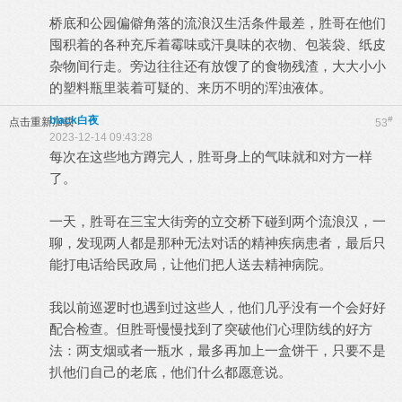
桥底和公园偏僻角落的流浪汉生活条件最差，胜哥在他们
囤积着的各种充斥着霉味或汗臭味的衣物、包装袋、纸皮
杂物间行走。旁边往往还有放馊了的食物残渣，大大小小
的塑料瓶里装着可疑的、来历不明的浑浊液体。
black白夜
#
点击重新加载
53
2023-12-14 09:43:28
每次在这些地方蹲完人，胜哥身上的气味就和对方一样
了。
一天，胜哥在三宝大街旁的立交桥下碰到两个流浪汉，一
聊，发现两人都是那种无法对话的精神疾病患者，最后只
能打电话给民政局，让他们把人送去精神病院。
我以前巡逻时也遇到过这些人，他们几乎没有一个会好好
配合检查。但胜哥慢慢找到了突破他们心理防线的好方
法：两支烟或者一瓶水，最多再加上一盒饼干，只要不是
扒他们自己的老底，他们什么都愿意说。