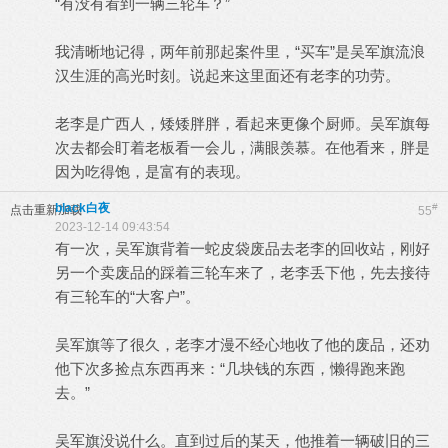
“有没有看到一辆三轮车？”
我清晰地记得，两年前那起案件里，“买车”是吴军旗流浪
汉生涯的高光时刻。说起来这里面还有老李的功劳。
老李是广西人，矮矮胖胖，看起来更像个厨师。吴军旗每
次去都会盯着老板看一会儿，满眼羡慕。在他看来，胖是
因为吃得饱，是富有的表现。
black白夜
#
点击重新加载
55
2023-12-14 09:43:54
有一次，吴军旗背着一蛇皮袋废品去老李的回收站，刚好
另一个卖废品的踩着三轮车来了，老李丢下他，先去接待
有三轮车的“大客户”。
吴军旗等了很久，老李才漫不经心地收了他的废品，还劝
他下次多捡点东西再来：“几块钱的东西，懒得跑来跑
去。”
吴军旗没说什么。直到过后的某天，他推着一辆破旧的三