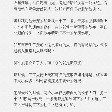
衣领漆黑，袖口泛着油光，满是污渍却没有一处血迹。看
着他站在墙角瑟瑟发抖，我找来两件旧衣服给他换上。
当时我对他最深的印象就一个字：瘦。干瘪的胳膊和腿上
几乎看不到肌肉的存在，皮肤就像一层薄薄的纱布，裹住
凸翘的骨头，上面散布着新旧不一的结痂伤痕。
我甚至产生了疑虑：这么瘦弱的人，真的有足够的力气搬
起石头砸扁别人脑袋吗？
吴军旗那次杀了人，而且杀的就是流浪汉。
那时候，三宝大街上无家可归的流浪汉遍地都是。辖区里
不光小偷多，到处都能撞见不要命的混混。
闹得最凶的时候，两个小年轻提着自制的长柄大刀，把一
个“大佬”当街砍死，半条街都是追砍留下的大片血迹，三
宝大街牌坊底下的柱子上还有血手印。