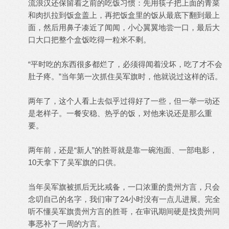
流浪汉还保留着之前的吃饭习惯：先用筷子把上面的青菜
和肉扒拉到饭盒盖上，再把饭盒里的饭从最底下翻到最上
面，然后用鼻子凑近了闻闻，小心翼翼地尝一口，最后大
口大口把整个盒饭吃得一粒米不剩。
“平时吃的东西很多都烂了，必须得闻着没坏，吃了才不会
肚子疼。”当年第一次抓住吴军旗时，他就说过这样的话。
两年了，这个人看上去似乎过得好了一些，但一举一动还
是老样子。一餐安稳、热乎的饭，对他来说还是那么重
要。
两年前，还是“新人”的胜哥就是靠一碗泡面、一部电影，
10天拿下了吴军旗的口供。
当年吴军旗被抓后无比戒备，一口浓重的贵州方言，只会
念叨自己的名字，我们审了24小时没有一点儿进展。完全
听不懂吴军旗贵州方言的胜哥，在审讯期间硬是找贵州同
事恶补了一周的方言。