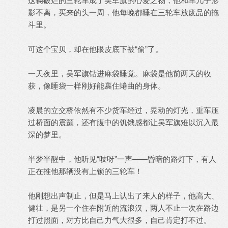
这辆破烂的三轮车成了吴军旗的心爱之物，他和车几乎形
影不离，买来的头一周，他每晚都睡在三轮车放废品的拖
斗里。
可这个宝贝，却在他眼皮底下被“偷”了。
一天夜里，吴军旗钻进麻袋睡觉。麻袋是他前两天的收
获，像睡袋一样刚好能裹住蜷曲的身体。
凌晨的立交桥依然有不少货车经过，晃动的灯光，重车压
过桥面的震颤，还有腹中的饥饿感都让吴军旗难以沉入最
深的梦里。
半梦半醒中，他听见“吱呀”一声——昏暗的路灯下，有人
正在推他那辆没有上锁的三轮车！
他刚想出声制止，但是马上认出了来人的样子，他高大、
健壮，是另一个住在附近的流浪汉，两人不止一次在路边
打过照面，对方比自己力气大很多，自己肯定打不过。