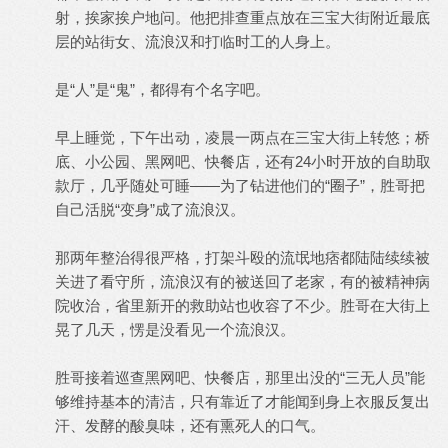
射，挨家挨户地问。他把排查重点放在三宝大街附近最底
层的站街女、流浪汉和打临时工的人身上。
是“人”是“鬼”，都得有个名字吧。
早上睡觉，下午出动，凌晨一两点在三宝大街上转悠；桥
底、小公园、黑网吧、快餐店，还有24小时开放的自助取
款厅，几乎随处可睡——为了钻进他们的“圈子”，胜哥把
自己活脱“变身”成了流浪汉。
那两年整治得很严格，打架斗殴的流氓地痞都陆陆续续被
关进了看守所，流浪汉有的被送回了老家，有的被精神病
院收治，省里新开的救助站也收容了不少。胜哥在大街上
晃了几天，愣是没看见一个流浪汉。
胜哥接着巡查黑网吧、快餐店，那里出没的“三无人员”能
够维持基本的清洁，只有靠近了才能闻到身上衣服反复出
汗、发酵的酸臭味，还有熏死人的口气。