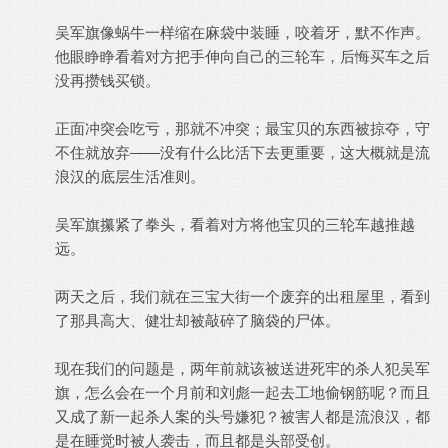
吴军旗像蜗牛一样缩在麻袋中装睡，咬着牙，默不作声。
他眼睁睁看着对方把手伸向自己的三轮车，后悔买车之后
没再攒钱买锁。
正面冲突会吃亏，那就不冲突；最宝贝的东西被掠夺，守
不住就放弃——没有什么比活下去更重要，这大概就是流
浪汉的底层生活准则。
吴军旗攥紧了拳头，看着对方将他宝贝的三轮车越推越
远。
两天之后，我们就在三宝大街一个废弃的出租屋里，看到
了那具高大、健壮却被敲碎了脑袋的尸体。
现在我们的问题是，两年前就该被送进死牢的杀人犯吴军
旗，怎么会在一个月前和刘彪一起去工地偷钢筋呢？而且
又成了新一起杀人案的头号嫌犯？被害人都是流浪汉，都
是在睡觉时被人袭击，而且都是头部受创。