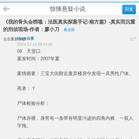
惊悚悬疑小说
回复
《我的骨头会唠嗑：法医真实探案手记·南方篇》-真实而沉重
的刑侦现场-作者：廖小刀
看全部
black白夜
#
点击重新加载
51
2023-12-14 09:43:00
08 天堂口
案发时间：2007年夏
案情摘要：三宝大街附近废弃楼房中发现一具男性尸体。
死者：？
尸体检验分析：
尸体赤裸，身旁有一条带有明显污迹的四角内裤、一双人
字拖。