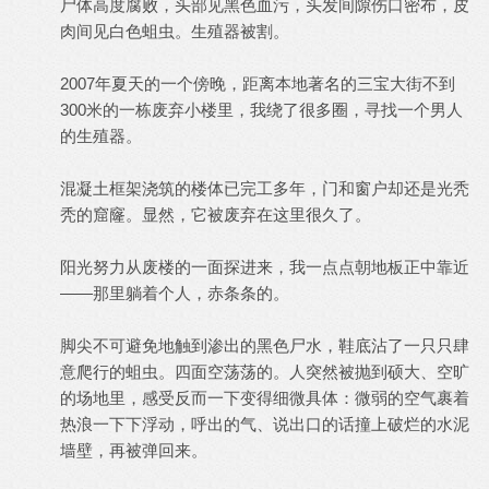
尸体高度腐败，头部见黑色血污，头发间隙伤口密布，皮
肉间见白色蛆虫。生殖器被割。
2007年夏天的一个傍晚，距离本地著名的三宝大街不到
300米的一栋废弃小楼里，我绕了很多圈，寻找一个男人
的生殖器。
混凝土框架浇筑的楼体已完工多年，门和窗户却还是光秃
秃的窟窿。显然，它被废弃在这里很久了。
阳光努力从废楼的一面探进来，我一点点朝地板正中靠近
——那里躺着个人，赤条条的。
脚尖不可避免地触到渗出的黑色尸水，鞋底沾了一只只肆
意爬行的蛆虫。四面空荡荡的。人突然被抛到硕大、空旷
的场地里，感受反而一下变得细微具体：微弱的空气裹着
热浪一下下浮动，呼出的气、说出口的话撞上破烂的水泥
墙壁，再被弹回来。