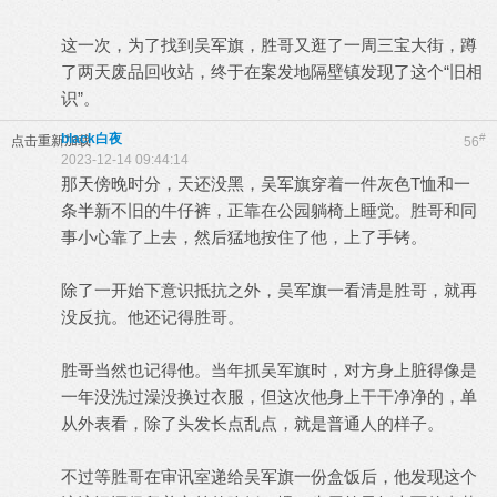
这一次，为了找到吴军旗，胜哥又逛了一周三宝大街，蹲
了两天废品回收站，终于在案发地隔壁镇发现了这个“旧相
识”。
black白夜
#
点击重新加载
56
2023-12-14 09:44:14
那天傍晚时分，天还没黑，吴军旗穿着一件灰色T恤和一
条半新不旧的牛仔裤，正靠在公园躺椅上睡觉。胜哥和同
事小心靠了上去，然后猛地按住了他，上了手铐。
除了一开始下意识抵抗之外，吴军旗一看清是胜哥，就再
没反抗。他还记得胜哥。
胜哥当然也记得他。当年抓吴军旗时，对方身上脏得像是
一年没洗过澡没换过衣服，但这次他身上干干净净的，单
从外表看，除了头发长点乱点，就是普通人的样子。
不过等胜哥在审讯室递给吴军旗一份盒饭后，他发现这个