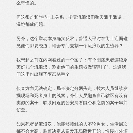
么奇怪的。
但这很难和“性”扯上关系，毕竟流浪汉们整天邋里邋遢，
温饱都成问题。
另外，这个举动本身确实反常，普通人平时在街上迎面碰
见他们都要绕道，谁会专门去割一个流浪汉的生殖器？
我想起之前在内网看过的一个案子：有个阳痿患者连续杀
害好几个流浪汉，割走他们的生殖器做“药引子”。难道我
们这里也出现了变态杀手？
侦查方向无法确定，局长决定分两头走：技术人员继续发
掘现场和死者身上的线索，外侦人员翻查自己辖区有没有
类似的案子，联系附近的公安局看能否和之前的案子串并
侦查。
如果死者是流浪汉，他能够接触的人不论男女，生活层次
都不会太高，胜哥决定从案发现场附近开始，慢慢向外辐