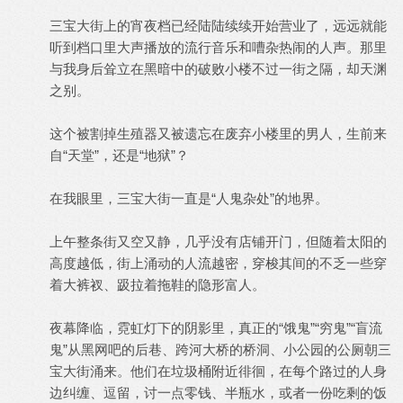
三宝大街上的宵夜档已经陆陆续续开始营业了，远远就能
听到档口里大声播放的流行音乐和嘈杂热闹的人声。那里
与我身后耸立在黑暗中的破败小楼不过一街之隔，却天渊
之别。
这个被割掉生殖器又被遗忘在废弃小楼里的男人，生前来
自“天堂”，还是“地狱”？
在我眼里，三宝大街一直是“人鬼杂处”的地界。
上午整条街又空又静，几乎没有店铺开门，但随着太阳的
高度越低，街上涌动的人流越密，穿梭其间的不乏一些穿
着大裤衩、趿拉着拖鞋的隐形富人。
夜幕降临，霓虹灯下的阴影里，真正的“饿鬼”“穷鬼”“盲流
鬼”从黑网吧的后巷、跨河大桥的桥洞、小公园的公厕朝三
宝大街涌来。他们在垃圾桶附近徘徊，在每个路过的人身
边纠缠、逗留，讨一点零钱、半瓶水，或者一份吃剩的饭