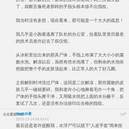
了，就断言像死者那样的手指头根本捺不出指纹。
我当时没有多想，现在看来，那可能是一个大大的疏忽！
我几乎是小跑着逃离了队长的办公室，拉着队里资历最老
的技术员老许赶去了殡仪馆。
从冰柜里拉出来的那具尸体，手指上布满了大大小小的腐
败水泡。解冻以后，虽然有些水泡瘪了，但剩余的水泡依
然能把整个手的皮肤顶起来，比正常人的大了好几圈。
之前解剖时冲洗过尸体，这回是二次解冻，那些腐败的皮
肤几乎一碰就要碎。我和老许小心地揪着毛巾一个角，把
尸体的手指头擦干净，又用吸水纸把上面的水分蘸干，反
复试了几次，还是没有办法捺印出合格的指纹。
black白夜
#
点击重新加载
54
2023-12-14 09:43:41
最后还是老许提醒我，水浮尸可以脱下“人皮手套”用来按