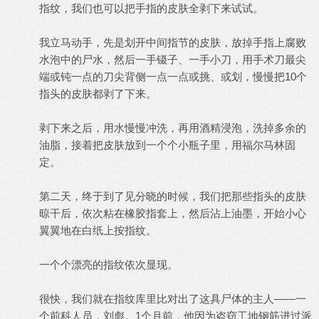
指纹，我们也可以把手指的皮肤全剥下来试试。
我立马动手，先是划开中间指节的皮肤，放掉手指上腐败
水泡中的尸水，然后一手镊子、一手小刀，用手术刀最尖
端或钝一点的刀尖背侧一点一点或挑、或划，慢慢把10个
指头的皮肤都剥了下来。
剥下来之后，用水慢慢冲洗，再用酒精浸泡，洗掉多余的
油脂，接着把皮肤放到一个个小瓶子里，用福尔马林固
定。
第二天，终于到了见分晓的时候，我们把那些指头的皮肤
晾干后，依次粘在橡胶指套上，然后沾上油墨，开始小心
翼翼地在白纸上按指纹。
一个个漂亮的指纹依次显现。
很快，我们就在指纹库里比对出了这具尸体的主人——一
个前科人员，刘彪。1个月前，他因为盗窃工地钢筋进过派