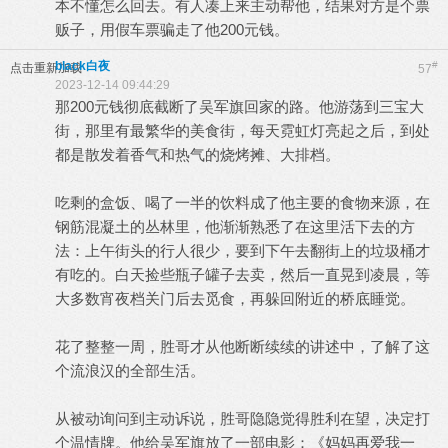
本不懂怎么回去。有人凑上来主动帮他，结果对方是个票
贩子，用假车票骗走了他200元钱。
black白夜
#
点击重新加载
57
2023-12-14 09:44:29
那200元钱彻底截断了吴军旗回家的路。他游荡到三宝大
街，那里有最繁华的美食街，每天霓虹灯亮起之后，到处
都是散发着香气和热气的烧烤摊、大排档。
吃剩的盒饭、喝了一半的饮料成了他主要的食物来源，在
钢筋混凝土的丛林里，他渐渐熟悉了在这里活下去的方
法：上午街头的行人很少，要到下午去翻街上的垃圾桶才
有吃的。白天捡些瓶子罐子去卖，然后一直晃到凌晨，等
大多数宵夜档关门后去觅食，再躲回附近的桥底睡觉。
花了整整一周，胜哥才从他断断续续的讲述中，了解了这
个流浪汉的全部生活。
从被动询问到主动诉说，胜哥隐隐觉得胜利在望，决定打
个温情牌。他给吴军旗放了一部电影：《妈妈再爱我一