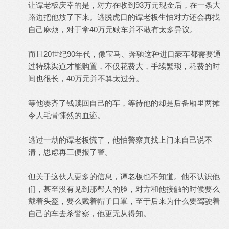
让谭老板庆幸的是，对方在收到93万元现金后，在一条大
路边把他放了下来。逃脱虎口的谭老板生怕对方还会再找
自己麻烦，对于拿40万元赎车并不敢有太多异议。
而且20世纪90年代，像宝马、奔驰这种进口豪车都需要通
过特殊渠道才能购置，不仅花费大，手续繁琐，耗费的时
间也很长，40万元并不算太过分。
等他凑齐了钱赎回自己的车，等待他的却是后备厢里两摊
令人毛骨悚然的血迹。
逃过一劫的谭老板慌了，他怕警察真找上门来自己说不
清，思虑再三便报了警。
但关于这伙人更多的信息，谭老板也不知道。他不认识他
们，甚至没有见到那帮人的脸，对方和他接触的时候要么
戴着头盔，要么戴着帽子口罩，至于后来为什么要驾驶着
自己的车去杀警察，他更无从得知。