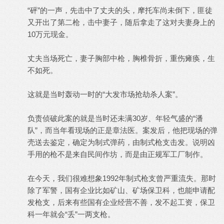
“砰”的一声，先击中了丈夫的头，摩托车尚未倒下，匪徒
又开出了第二枪，击中妻子，随后拿走了这对夫妻身上的
10万元现金。
丈夫当场死亡，妻子胸部中枪，胸椎骨折，重伤瘫痪，生
不如死。
这就是当时轰动一时的“大发市场抢劫杀人案”。
负责侦破此案的就是当时还未满30岁、年轻气盛的“潘
队”，而当年看现场的正是章法医。案发后，他把现场的弹
壳送去鉴定，确定为制式弹药，由制式枪支击发。说明凶
手用的枪不是来自民间作坊，而是由正规军工厂制作。
在今天，我们很难想象1992年制式枪支曾严重流失。那时
除了军警，国有企业比如矿山、矿场保卫科，也能申请配
发枪支，后来有些国有企业经营不善，发不起工资，保卫
科一年就会“丢”一两支枪。