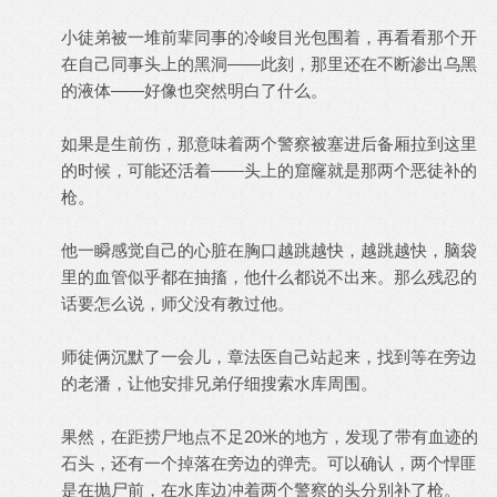
小徒弟被一堆前辈同事的冷峻目光包围着，再看看那个开
在自己同事头上的黑洞——此刻，那里还在不断渗出乌黑
的液体——好像也突然明白了什么。
如果是生前伤，那意味着两个警察被塞进后备厢拉到这里
的时候，可能还活着——头上的窟窿就是那两个恶徒补的
枪。
他一瞬感觉自己的心脏在胸口越跳越快，越跳越快，脑袋
里的血管似乎都在抽搐，他什么都说不出来。那么残忍的
话要怎么说，师父没有教过他。
师徒俩沉默了一会儿，章法医自己站起来，找到等在旁边
的老潘，让他安排兄弟仔细搜索水库周围。
果然，在距捞尸地点不足20米的地方，发现了带有血迹的
石头，还有一个掉落在旁边的弹壳。可以确认，两个悍匪
是在抛尸前，在水库边冲着两个警察的头分别补了枪。