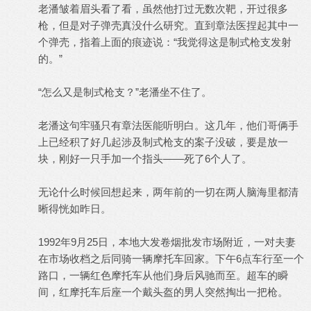
老潘皱着眉头看了看，虽然他打过无数次靶，开过很多
枪，但是对子弹壳真没什么研究。直到章法医捏起其中一
个弹壳，指着上面的痕迹说：“我觉得这是制式枪支发射
的。”
“怎么又是制式枪支？”老潘坐不住了。
老潘这句牢骚只有章法医能听明白。这几年，他们哥俩手
上已经积了好几起涉及制式枪支的案子没破，要是放一
块，刚好一只手加一个指头——死了6个人了。
无论什么时候回想起来，两年前的一切在两人脑海里都清
晰得恍如昨日。
1992年9月25日，本地大发卷烟批发市场附近，一对夫妻
在市场收档之后同骑一辆摩托车回家。下午6点车行至一个
路口，一辆红色摩托车从他们身后风驰而至。超车的瞬
间，红摩托车后座一个戴头盔的男人突然掏出一把枪。