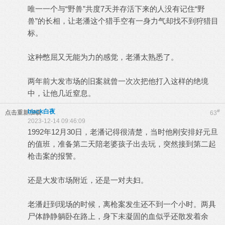
唯一一个与“野兽”共度7天并存活下来的人没有记住“野
兽”的长相，让老潘这个猎手空有一身力气却找不到狩猎目
标。
这种憋屈又无能为力的感觉，老潘太熟悉了。
两年前大发市场的旧案就曾一次次把他打入这样的绝境
中，让他几近窒息。
black白夜
#
点击重新加载
63
2023-12-14 09:46:09
1992年12月30日，老潘记得很清楚，当时他刚安排好元旦
的值班，准备第二天陪老婆孩子出去玩，突然接到第二起
枪击案的报警。
还是大发市场附近，还是一对夫妇。
老潘赶到现场的时候，离枪案发生还不到一个小时。两具
尸体静静躺卧在路上，身下未凝固的血似乎还散发着余