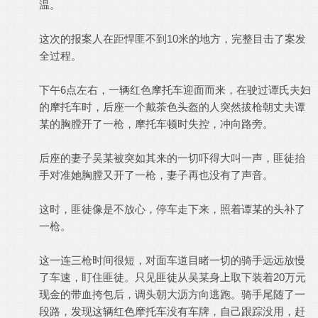
温。
这次的报案人在距悍匪不到10米的地方，完整目击了案发
全过程。
下午6点左右，一辆红色摩托车迎面而来，在驶过谭氏夫妇
的摩托车时，后座一个戴茶色头盔的人突然拔枪朝丈夫谭
某的胸膛开了一枪，摩托车顿时失控，冲向路旁。
后座的妻子吴某被突如其来的一切吓得大叫一声，匪徒抬
手对准她胸膛又开了一枪，妻子再也没有了声音。
这时，匪徒像是不放心，停车走下来，照着谭某的头补了
一枪。
这一连三枪时间很短，对面车道目睹一切的骑手远远放慢
了车速，盯住匪徒。只见匪徒从吴某身上取下装着20万元
现金的带血挎包后，调头朝大沥方向逃跑。骑手尾随了一
段路，发现这辆红色摩托车没有车牌，自己跟踪没用，赶