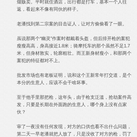
烟贩卖。平时就住酒店，出行都是打车，基本一个人往
返，看起来不像有同伙的样子。
老潘找到第二宗案的目击证人，让对方偷偷看了一眼。
虽说那两个“幽灵”作案时都戴着头盔，但后排开枪的案犯
瘦瘦高高，身高接近1.8米；骑摩托车的那个虽然不足1.7
米，但身材敦实，轮廓粗壮。而王新身材瘦小，和那两个
案犯的特征都对不上。
批发市场也有老板证明，说和这个王新常年打交道，是个
本分的生意人，应该不会干啥坏事。
至于他手里那把枪，这年头，由于枪支泛滥，抢劫案件高
发，只要是长期在外面跑的生意人，哪个身上没有点家
伙？
审了一夜没有任何发现，对方的口供也看不出什么问题，
第二天一早老潘就把人放了，只是没收了对方的枪，罚了