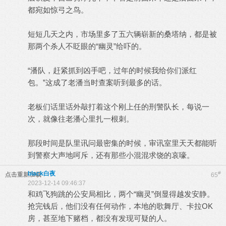
都宛如惊弓之鸟。
短短几天之内，市场里多了五六辆崭新的桑塔纳，都是被
那两个杀人不眨眼的“幽灵”给吓的。
“潘队，赶紧抓到凶手吧，过年的时候我给你们派红
包。”这成了老潘当时查案听到最多的话。
老板们话里话外敲打着这个刚上任的刑警队长，每说一
次，就像往老潘心里扎一根刺。
那段时间是队里讯问最密集的时候，审讯室里天天都能听
到警察大声地呵斥，还有那些小混混求饶的哀嚎。
black白夜
#
点击重新加载
65
2023-12-14 09:46:37
和鸡飞狗跳的公安局相比，两个“幽灵”倒显得越发安静。
抢完钱后，他们没有任何动作，本地的歌舞厅、卡拉OK
房，甚至地下赌档，都没有发现可疑的人。