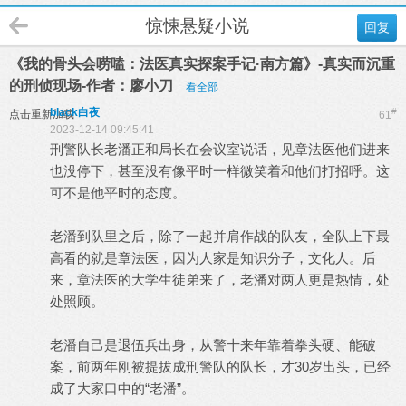
惊悚悬疑小说
回复
《我的骨头会唠嗑：法医真实探案手记·南方篇》-真实而沉重
的刑侦现场-作者：廖小刀
看全部
black白夜
#
点击重新加载
61
2023-12-14 09:45:41
刑警队长老潘正和局长在会议室说话，见章法医他们进来
也没停下，甚至没有像平时一样微笑着和他们打招呼。这
可不是他平时的态度。
老潘到队里之后，除了一起并肩作战的队友，全队上下最
高看的就是章法医，因为人家是知识分子，文化人。后
来，章法医的大学生徒弟来了，老潘对两人更是热情，处
处照顾。
老潘自己是退伍兵出身，从警十来年靠着拳头硬、能破
案，前两年刚被提拔成刑警队的队长，才30岁出头，已经
成了大家口中的“老潘”。