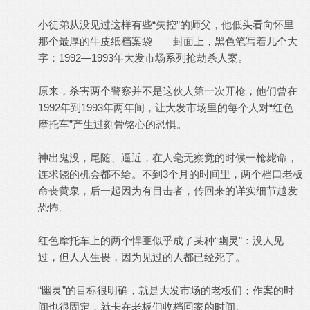
小徒弟从没见过这样有些“失控”的师父，他低头看向怀里
那个最厚的牛皮纸档案袋——封面上，黑色笔写着几个大
字：1992—1993年大发市场系列抢劫杀人案。
原来，杀害两个警察并不是这伙人第一次开枪，他们曾在
1992年到1993年两年间，让大发市场里的每个人对“红色
摩托车”产生过刻骨铭心的恐惧。
神出鬼没，尾随、逼近，在人毫无察觉的时候一枪毙命，
连求饶的机会都不给。不到3个月的时间里，两个档口老板
命丧黄泉，后一起因为有目击者，传回来的详实细节越发
恐怖。
红色摩托车上的两个悍匪似乎成了某种“幽灵”：没人见
过，但人人生畏，因为见过的人都已经死了。
“幽灵”的目标很明确，就是大发市场的老板们；作案的时
间也很固定，就卡在老板们收档回家的时间。