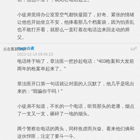
小徒弟觉得办公室里空气都快凝固了，好奇、紧张的情绪
让他也开始坐立不安，他捧着那几个档案袋，因为怕弄乱
也不敢打开看，就那么一直盯着在电话边来回走动的师
父。
black白夜
#
点击重新加载
64
2023-12-14 09:46:23
电话终于响了，章法医一把抄起电话：“403枪案和大发前
两年的枪案串起来了。”
章法医开口第一句话就让对面的人沉默了，他几乎是吼出
来的：“我骗你干吗！”
小徒弟不知道，不长的一个电话，听筒那头的老潘，烟点
了一支又一支，碾碎了一地的烟头。
两个警察在电话的两头，同样焦虑而兴奋。看来他们俩和
这伙悍匪，注定了要斗一斗。