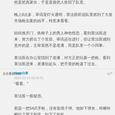
然是把真家伙，于是直接把人拎回了队里。
晚上8点多，审讯室灯火通明，章法医听说队里抓到了大发
市场枪击案的凶手，特意来看看。
轻轻推开门，铁椅子上的男人神色惶恐，看到章法医进
来，努力挤出了个笑容。审讯还在进行，但让章法医感到
意外的是，主审居然不是老潘，而是队里一个小同事。
章法医在办公室找到了老潘，对方正把玩着一把枪。看到
章法医进来，老潘抬起头，把手里的枪递了过去。
black白夜
#
点击重新加载
66
2023-12-14 09:46:51
“看看。”
章法医一脸疑惑。
那是一把54式手枪，没有装填子弹。他卸下弹夹，咔嚓咔
嚓拉了两下套筒，扣下了扳机。