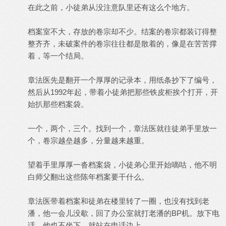
在此之前，小徒弟从没注意队里还有这么个地方。
档案室不大，存放的卷宗却不少。结案的卷宗都装订得整
整齐齐，未破案件的卷宗往往都是散着的，像是在苦苦撑
着，等一个结局。
章法医先是翻开一个厚厚的记录本，用纸条抄下了编号，
然后从1992年起，带着小徒弟把那些铁皮柜挨个打开，开
始扒那些档案袋。
一个，两个，三个。找到一个，章法医就往徒弟手里放一
个，卷宗越垒越多，分量越来越重。
望着手里厚厚一沓档案袋，小徒弟心里开始嘀咕，他不明
白师父翻出这些陈年档案要干什么。
章法医带着档案和徒弟在楼里转了一圈，也没有找到老
潘，他一会儿没歇，回了办公室就打老潘的BP机。放下电
话，他也不坐下，就站在电话边上。