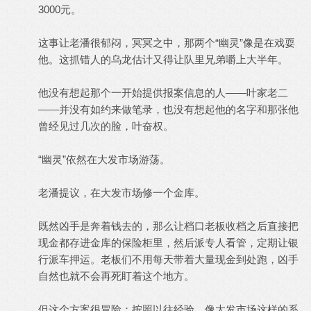
3000元。
这事让老潘很郁闷，冥冥之中，那两个“幽灵”像是在戏耍
他。这抓错人的乌龙估计又得让队里兄弟嚼上大半年。
他没有想起那个一开始提供报案信息的人——叶家老二
——并没有如约来做笔录，也没有想起他的名字和那张他
曾经见过几次的脸，叶奋权。
“幽灵”依然在大发市场游荡。
老潘提议，在大发市场修一个金库。
既然凶手是奔着钱去的，那么让档口老板收档之后直接把
现金都存进金库的保险柜里，然后派专人看管，定期让银
行派车押运。老板们不用每天带着大量现金到处跑，凶手
自然也就不会再死盯着这个地方。
但这个方案很冒险：按照以往经验，像大发市场这样的系