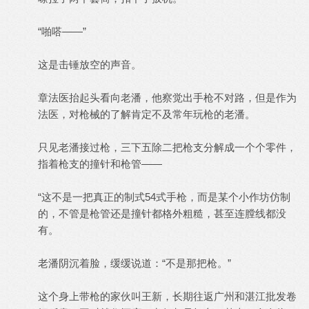
“啪嗒——”
这是击锤放空的声音。
章法医抬起头看向老潘，他察觉出手枪不对路，但是作为
法医，对枪械的了解肯定不及常年玩枪的老潘。
只见老潘接过枪，三下五除二把枪支分解成一个个零件，
指着枪支的撞针和枪管——
“这不是一把真正的制式54式手枪，而是某个小作坊仿制
的，不管是枪管还是撞针都格外粗糙，甚至连膛线都没
有。
老潘阴沉着脸，缓缓说道：“不是那把枪。”
这个身上带枪的家伙叫王新，长期往返广州和湛江批发卷