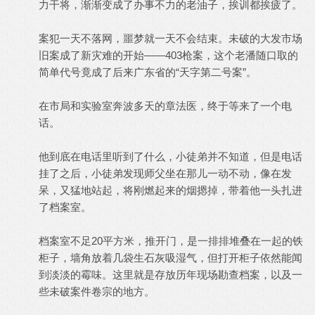
力干将，渐渐变成了办事不力的老油子，挨训都挨疲了。
案犯一天不落网，噩梦就一天不会结束。未破的大发市场
旧案成了新灾难的开始——403枪案，这个老潘随口取的
简单代号竟成了后来广东省的“天字第二号案”。
在市局和实验室奔波多天的章法医，终于等来了一个电
话。
他到底在电话里听到了什么，小徒弟并不知道，但是电话
挂了之后，小徒弟发现师父坐在那儿一动不动，像在发
呆，又猛地站起，将刚燃起来的烟摁掉，带着他一头扎进
了档案室。
档案室不足20平方米，推开门，是一排排堆叠在一起的铁
柜子，墙角放着几袋生石灰吸湿气，但打开柜子依然能闻
到淡淡的霉味。这里就是存放历年现场勘查档案，以及一
些未破案件卷宗的地方。