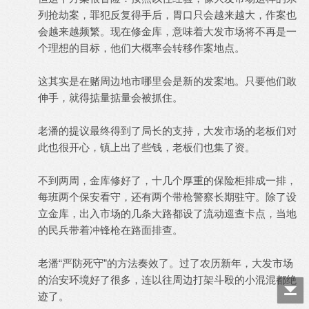
列抢劫案，罪犯反复得手后，胃口只会越来越大，作案也
会越来越频繁。现在修金库，意味着大发市场将不再是一
个理想的目标，他们大概率会转移作案地点。
这其实是在赌周边地市哪里会是新的发案地。只要他们敢
伸手，就得掂量掂量会被抓住。
老潘的提议最终得到了局长的支持，大发市场的老板们对
此也很开心，镇上出了些钱，老板们也集了资。
不到两周，金库修好了，十几个厚重的保险柜排成一排，
每班两个保安看守，还有两个带枪警察长期驻守。除了设
立金库，出入市场的几条大路都设了流动巡查卡点，当地
的民兵带着冲锋枪在路面排查。
老潘“严防死守”的方法奏效了。过了农历新年，大发市场
的治安环境好了很多，连以往周边打架斗殴的小混混都绝
迹了。