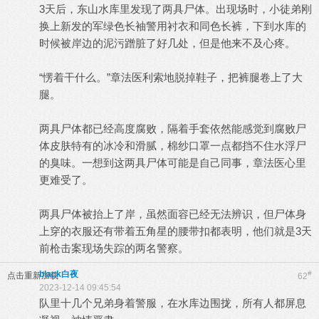
3天后，东山水库里发现了两具尸体。出现场时，小徒弟刚
换上新发的军绿色长袖警用衬衣和同色长裤，下到水库的
时候被岸边的泥污蹭脏了好几处，但是他来不及心疼。
“愣着干什么。”章法医利索地脱掉鞋子，把裤腿卷上了大
腿。
两具尸体都已经高度腐败，隔着手套依然能感觉到腐败尸
体皮肤特有的冰冷和滑腻，棉纱口罩一点都挡不住水浮尸
的臭味。一想到这两具尸体可能是自己同事，章法医心里
更难受了。
两具尸体被抬上了岸，虽然面容已经无法辨识，但尸体身
上穿的衣服还有带着五角星的腰带扣都表明，他们就是3天
前枪击案现场失踪的两名警察。
black白夜
#
点击重新加载
62
2023-12-14 09:45:54
队里十几个兄弟身着警服，在水库边围拢，所有人都屏息