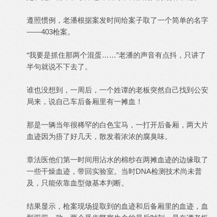
遵照惯例，老潘根据案发时间给案子取了一个简单的名字
——403枪案。
“我要是抓住那两个混蛋……”老潘的声音有点抖，只讲了
半句就说不下去了。
谁也没想到，一周后，一个姓谭的老板突然自己找到公安
局来，说自己车后备厢里有一摊血！
那是一辆当年很稀罕的白色宝马，一打开后备厢，两大片
血迹因为捂了好几天，散发着浓浓的腐臭味。
章法医他们第一时间用沾水的棉纱在两摊血迹的边缘取了
一些干燥血迹，带回实验室。当时DNA检测技术尚未普
及，只能依靠血型做基本判断。
结果显示，枪案现场提取到的血迹和后备厢里的血迹，血