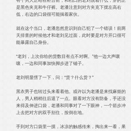
有个男人正站在柜台前，和档口的老刘说着什么，穿的正
是黑色夹克和牛仔裤。老潘注意到对方夹克下摆左高右
低，右边的口袋很可能揣着家伙。
就在这个当口，老潘忽然意识到自己犯了一个错误！前两
天排查的时候他才和老刘见过面，此时要是对方开口很可
能暴露自己身份。
“老刘，上次你给的货数目有点不对啊。”他一边大声嚷
嚷，一边和同事加快脚步进了铺子。
老刘明显愣了一下，问：“货？什么货？”
黑衣男子也转过头来看着他。或许以为老潘是来找麻烦的
人，男人稍稍往后退了一点。眼看对方没有防备，手还没
来得及伸进口袋，老潘和同事对了一下眼神，一个箭步冲
上去把对方的双手别住，按倒在地。
手到对方口袋里一摸，冰凉的触感传来，掏出来一看，果