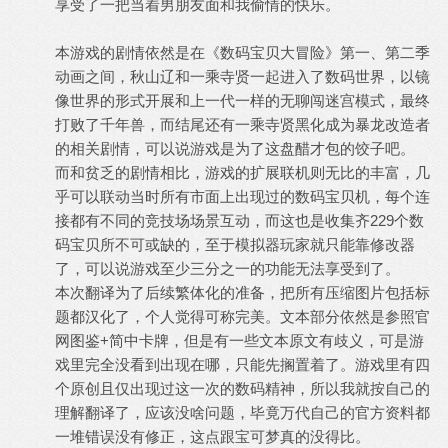
享受了一把当着男朋友面和我偷情的快乐。
本游戏的剧情依然是在《数码宝贝大冒险》第一、第二季
动画之间，秋山辽和一乘寺贤一起进入了数码世界，以镜
像世界的形式开展和上一代一样的无聊闯迷宫模式，最终
打败了千年兽，而结尾还有一乘寺贤黑化成为暴龙改造者
的相关剧情，可以说游戏是为了这盘醋才包的饺子吧。
而和贫乏的剧情相比，游戏的扩展联机则无比的丰富，几
乎可以联动当时所有市面上出现过的数码宝贝机，每个连
接都有不同的竞技场场景互动，而这也是收集齐229个数
码宝贝所不可或缺的，至于模拟器玩家就只能靠修改器
了，可以说游戏至少三分之一的功能无法享受到了。
本次翻译为了后续繁体化的准备，把所有压缩图片包括标
题都汉化了，个人觉得可称完美。文本部分依然是参照官
网图鉴+简中卡牌，但是有一些文本原文有歧义，可是游
戏里完全没看到出现在哪，只能先搁置着了。游戏里有四
个原创且仅出现过这一次的数码精神，所以我就按自己的
理解翻译了，应该没啥问题，毕竟万代自己的官方资料都
一堆错误没有修正，这点跟宝可梦真的没得比。