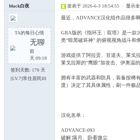
black白夜
发表于 2026-6-3 18:54:55
|
显示
最近，ADVANCE汉化组作品很
GBA版的《指环王：双塔》是一款2
TA的每日心情
类“暗黑破坏神” 的俯视视角战斗和
无聊
前
游戏提供了阿拉贡、甘道夫、莱戈拉
虎
天 09:18
莱戈拉斯的“鹰眼”加攻击、伊奥温
签到天数: 170 天
拥有丰富的武器和防具，装备按稀有度
[LV.7]常住居民III
度）决定了其具体属性，刷一件极
汉化名单：
论
ADVANCE-093
破解∶落月、卧看微尘