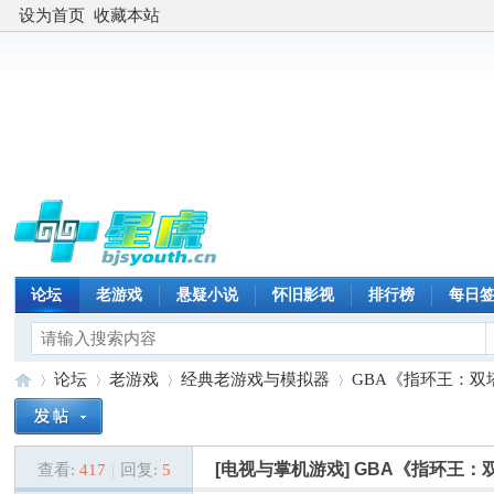
设为首页
收藏本站
论坛
老游戏
悬疑小说
怀旧影视
排行榜
每日
论坛
老游戏
经典老游戏与模拟器
GBA《指环王：双塔
[电视与掌机游戏]
GBA《指环王：
查看:
417
|
回复:
5
星
»
›
›
›