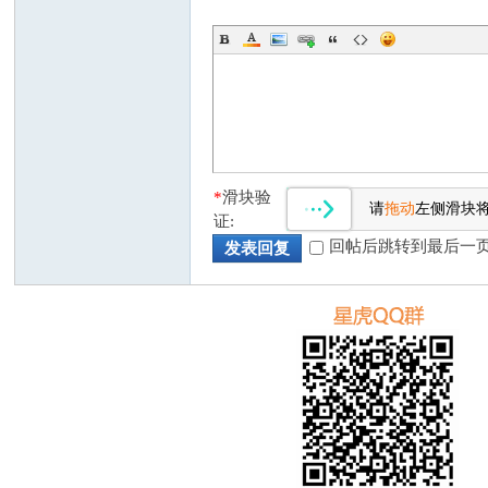
*
滑块验
请
拖动
左侧滑块
证:
回帖后跳转到最后一
发表回复