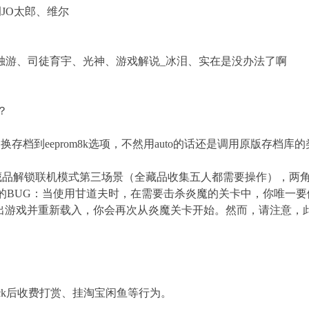
调JO太郎、维尔
独游、司徒育宇、光神、游戏解说_冰泪、实在是没办法了啊
？
存档到eeprom8k选项，不然用auto的话还是调用原版存档库的
藏品解锁联机模式第三场景（全藏品收集五人都需要操作），两
的BUG：当使用甘道夫时，在需要击杀炎魔的关卡中，你唯一
戏。退出游戏并重新载入，你会再次从炎魔关卡开始。然而，请注意
ck后收费打赏、挂淘宝闲鱼等行为。