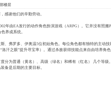
全部楼层
多啊，感谢他们的辛勤劳动。
002年由EA发行的动作角色扮演游戏（ARPG）。它并没有照
角色养成系统。
斯、弗罗多、伊奥温5位初始角色。每位角色都有独特的主动技能
的“洛汗之眼”提升寻宝率）。通过杀敌获得技能点来自由培养角
分为普通（黄名）、高级（绿名）和稀有（红名） 几个等级。装备前
品装备是后期的主要目标。