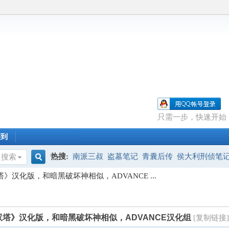
只需一步，快速开始
签到
热搜:
南派三叔
盗墓笔记
青囊后传
侯大利刑侦笔
搜索
搜
》汉化版，和暗黑破坏神相似，ADVANCE ...
索
双塔》汉化版，和暗黑破坏神相似，ADVANCE汉化组
[复制链接