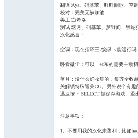
翻译∶Aya、硝基苯、咩咩阙歌、空
校对：完美无缺加油
美工∶白希洛
测试∶落月、硝基苯、梦野间、黑蛇
汉化感言：
坛
空调：现在指环王2烧录卡能运行吗
卧看微尘：可以，ez系的需要主动切换
落月：没什么好收集的，集齐全收
关解锁特殊通关CG。另外说个有趣
迅速按下 SELECT 键保存游
注意事项：
1、不要用我的汉化来盈利，比如ha