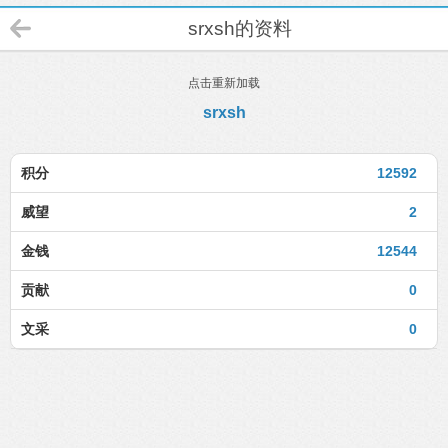
srxsh的资料
点击重新加载
srxsh
积分
12592
威望
2
金钱
12544
贡献
0
文采
0