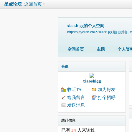
星虎论坛
返回首页
xiaoshigg的个人空间
http://bjsyouth.cn/?70328
[收藏]
[复制]
[R
空间首页
主题
个人资
头像
xiaoshigg
收听TA
加为好友
给我留言
打个招呼
发送消息
统计信息
已有
34
人来访过