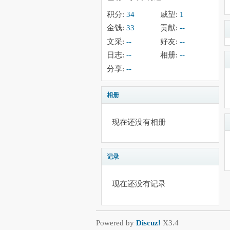
积分:
34
威望:
1
金钱:
33
贡献:
--
文采:
--
好友:
--
日志:
--
相册:
--
分享:
--
相册
现在还没有相册
记录
现在还没有记录
Powered by
Discuz!
X3.4