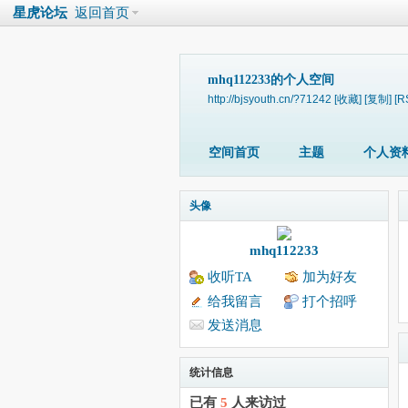
星虎论坛
返回首页
mhq112233的个人空间
http://bjsyouth.cn/?71242
[收藏]
[复制]
[R
空间首页
主题
个人资
头像
mhq112233
收听TA
加为好友
给我留言
打个招呼
发送消息
统计信息
已有
5
人来访过