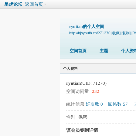
星虎论坛
返回首页
ryutian的个人空间
http://bjsyouth.cn/?71270
[收藏]
[复制]
[R
空间首页
主题
个人资
个人资料
ryutian
(UID: 71270)
空间访问量
232
统计信息
好友数 0
|
回帖数 57
|
性别
保密
该会员签到详情