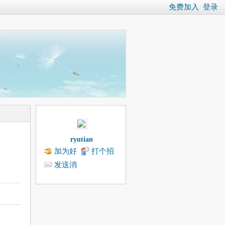
免费加入
登录
ryutian
加为好
打个招
友
呼
发送消
息