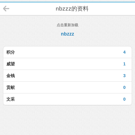
nbzzz的资料
点击重新加载
nbzzz
积分
4
威望
1
金钱
3
贡献
0
文采
0