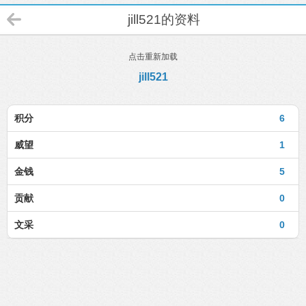
jill521的资料
点击重新加载
jill521
积分
6
威望
1
金钱
5
贡献
0
文采
0