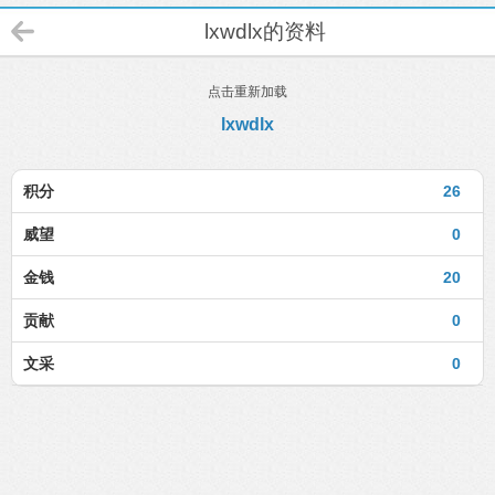
lxwdlx的资料
点击重新加载
lxwdlx
积分
26
威望
0
金钱
20
贡献
0
文采
0