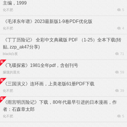
主编，1999
化不肥
5
《毛泽东年谱》2023最新版1-9卷PDF优化版
化不肥
4
《丁丁历险记》 全彩中文典藏版 PDF （1-25）全本下载(转
贴, zzp_ak47分享)
black白夜
71
《飞碟探索》1981全年pdf，含创刊号
朦胧的晨光
59
《三国演义》连环画，上美老版61册PDF下载
化不肥
39
《雨宫明历险记》下载，80年代最早引进的日本漫画，作
者：石森章太郎
化不肥
5