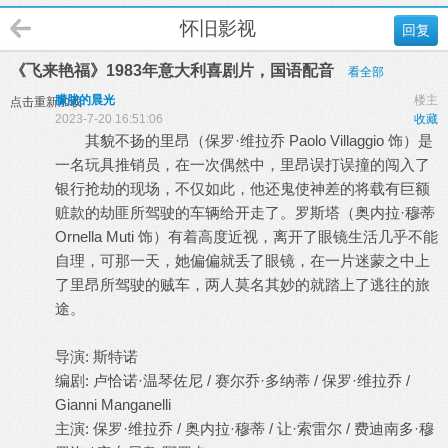
怀旧影视
回复
《飞来艳福》1983年意大利喜剧片，国语配音
看全部
朦胧的晨光
楼主
点击重新加载
2023-7-20 16:51:06
收藏
其貌不扬的里昂（保罗·维拉乔 Paolo Villaggio 饰）是
一名玩具推销员，在一次偶然中，里昂误打误撞的闯入了
银行抢劫的现场，不仅如此，他还鬼使神差的将载有巨额
赃款的劫匪所驾驶的车辆给开走了。罗斯塔（奥内拉·穆蒂
Ornella Muti 饰）有着高度近视，离开了眼镜生活几乎不能
自理，可那一天，她偏偏就丢了眼镜，在一片迷蒙之中上
了里昂所驾驶的贼车，两人莫名其妙的就踏上了逃往的旅
途。
导演: 斯特诺
编剧: 卢恰诺·温琴佐尼 / 赛尔乔·多纳蒂 / 保罗·维拉乔 /
Gianni Manganelli
主演: 保罗·维拉乔 / 奥内拉·穆蒂 / 让·索雷尔 / 费迪南多·穆