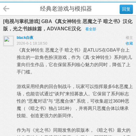
经典老游戏与模拟器
回复
[电视与掌机游戏] GBA《真女神转生 恶魔之子 暗之书》汉化
版，光之书姊妹篇，ADVANCE汉化
看全部
black白夜
楼主
2026-6-1 18:18:50
收藏
《真女神转生 恶魔之子 暗之书》是ATLUS在GBA平台上
推出的一款角色扮演游戏，作为《真·女神转生》系列的儿
童向衍生作品，它在保留系列核心魅力的同时，降低了上
手门槛。
游戏采用经典的回合制战斗，玩家可以指挥最多6名恶魔上
场，也能尝试通过“谈判”来招募敌人。它保留了系列标志
性的 “恶魔对话”与 “恶魔合体” 系统，可收集超过360种恶
魔（《暗之书》独占181种），并将两只恶魔合体以继承
技能、创造更强力的新同伴。
作为与《光之书》同期发售的双版本，《暗之书》最大的