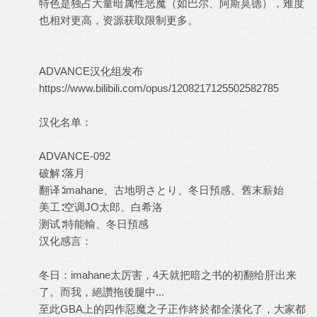
特色是独占大量暗属性恶魔（如巴尔、阿斯莫德），难度
也相对更高，资源获取限制更多。
ADVANCE汉化组发布
https://www.bilibili.com/opus/1208217125502582785
汉化名单：
ADVANCE-092
破解∶落月
翻译∶imahane、古地明さとり、冬日預感、舊末薪始
美工∶空调JO太郎、白希洛
测试∶特能輸、冬日預感
汉化感言：
冬日：imahane太厉害，4天就把暗之书的初翻给肝出来
了。而我，絕讚拖後腿中...
至此GBA上的四作惡魔之子正作終於都全漢化了，大家都