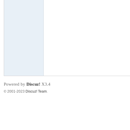
虎
论
Powered by
Discuz!
X3.4
© 2001-2023
Discuz! Team
.
坛