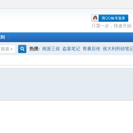
只需一步，快速开始
签到
热搜:
南派三叔
盗墓笔记
青囊后传
侯大利刑侦笔
搜索
搜
索