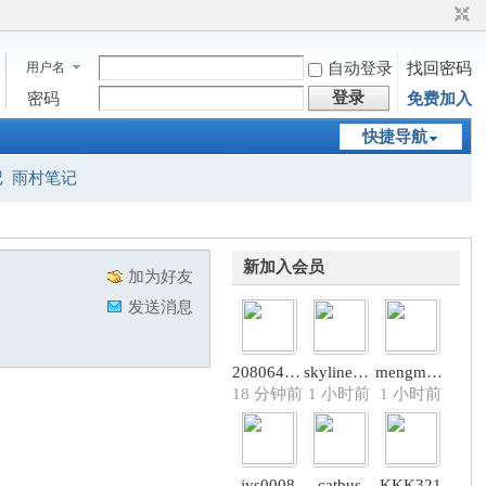
用户名
自动登录
找回密码
登录
密码
免费加入
快捷导航
记
雨村笔记
新加入会员
加为好友
发送消息
2080648150
skyline0512
mengmeng
18 分钟前
1 小时前
1 小时前
jys0008
catbus
KKK321