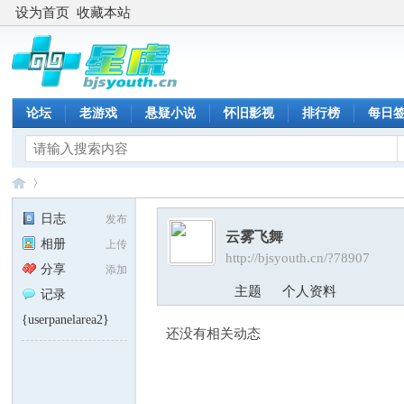
设为首页
收藏本站
论坛
老游戏
悬疑小说
怀旧影视
排行榜
每日
日志
发布
云雾飞舞
相册
上传
http://bjsyouth.cn/?78907
星
›
分享
添加
主题
个人资料
记录
{userpanelarea2}
还没有相关动态