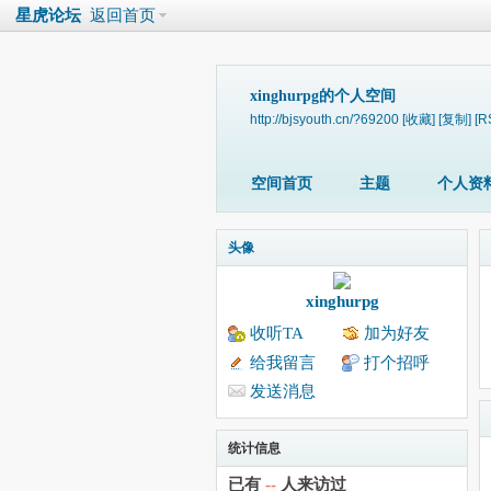
星虎论坛
返回首页
xinghurpg的个人空间
http://bjsyouth.cn/?69200
[收藏]
[复制]
[R
空间首页
主题
个人资
头像
xinghurpg
收听TA
加为好友
给我留言
打个招呼
发送消息
统计信息
已有
--
人来访过